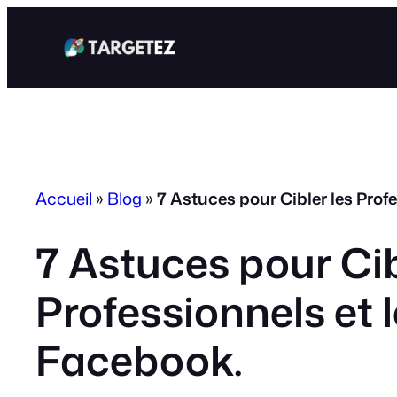
Aller
au
contenu
Accueil
»
Blog
»
7 Astuces pour Cibler les Prof
7 Astuces pour Cib
Professionnels et 
Facebook.