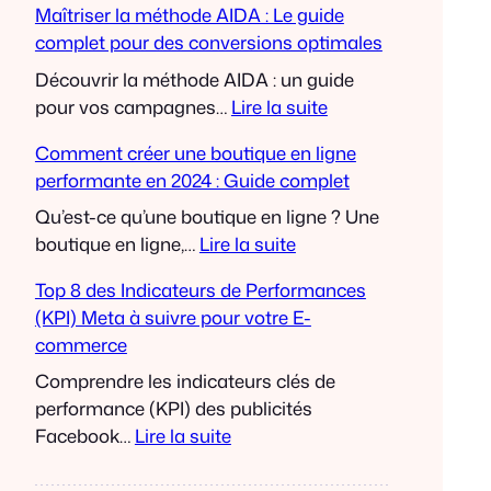
Maîtriser la méthode AIDA : Le guide
e
C
complet pour des conversions optimales
r
a
v
t
Découvrir la méthode AIDA : un guide
o
a
pour vos campagnes…
Lire la suite
t
l
:
Comment créer une boutique en ligne
r
o
M
performante en 2024 : Guide complet
e
g
a
F
u
î
Qu’est-ce qu’une boutique en ligne ? Une
u
e
t
boutique en ligne,…
Lire la suite
n
P
r
:
Top 8 des Indicateurs de Performances
n
r
i
C
(KPI) Meta à suivre pour votre E-
e
o
s
o
commerce
l
d
e
m
d
u
r
m
Comprendre les indicateurs clés de
e
i
l
e
performance (KPI) des publicités
C
t
a
n
Facebook…
Lire la suite
o
:
m
t
:
n
O
é
c
T