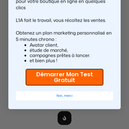
pour votre boutique en ligne en quelques
Rentable
&
Efficace
clics
Avec Targetez, le ciblage avancé n’aura
L’IA fait le travail, vous récoltez les ventes.
plus de secrets pour vous.
Obtenez un plan marketing personnalisé en
Vous allez accéder à des centres
5 minutes chrono :
Avatar client,
d’intérêts cachés et augmenter votre
étude de marché,
ROAS.
campagnes prêtes à lancer.
et bien plus !
En plus de cela, vous allez gagner du
temps avec une validation plus rapide,
Démarrer Mon Test
Gratuit
des suggestions en quelques clics et une
meilleure organisation pour tester vos
audiences.
Non, merci